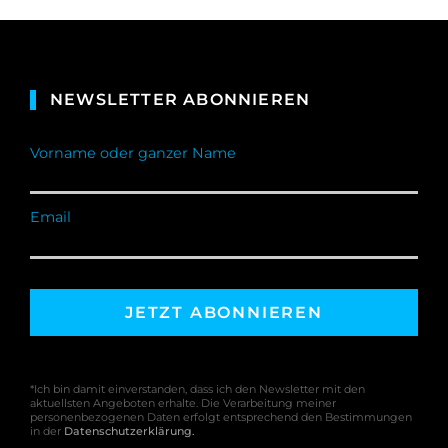
NEWSLETTER ABONNIEREN
Vorname oder ganzer Name
Email
*Ich bin damit einverstanden, dass ich den Newsletter mit den
aktuellsten Angeboten erhalte. Die Verarbeitung meiner
personenbezogenen Daten erfolgt entsprechend den Bestimmungen
in der
Datenschutzerklärung
.