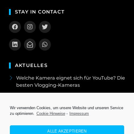
STAY IN CONTACT
AKTUELLES
Welche Kamera eignet sich für YouTube? Die
besten Vlogging-Kameras
Kinder Smartwatch mit GPS: Sicherheit &
Spaß in einem Gerät!
Wir verwenden Cookies, um unsere Website und unseren Service
Die besten Polaroid Kameras 2025:
zu optimieren.
Cookie Hinweise
-
Impressum
Sofortbildspaß für jeden Anlass
So optimierst du deinen PC für maximale
ALLE AKZEPTIEREN