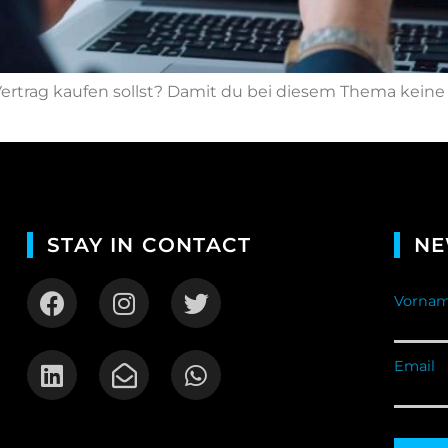
ertrag kaufen sollst? Damit du bei diesem Thema keine 
STAY IN CONTACT
NE
Vornam
Email